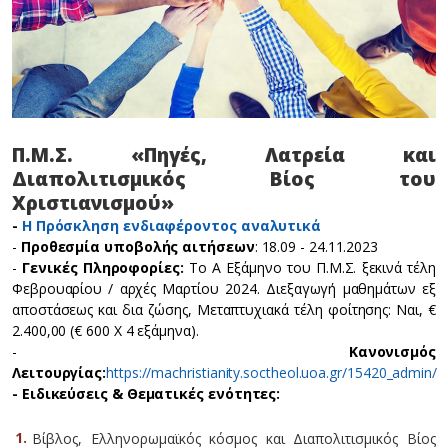
Π.Μ.Σ. «Πηγές, Λατρεία και
Διαπολιτισμικός Βίος του
Χριστιανισμού»
-
Η Πρόσκληση ενδιαφέροντος αναλυτικά
-
Προθεσμία υποβολής αιτήσεων
: 18.09 - 24.11.2023
-
Γενικές Πληροφορίες:
Το Α Εξάμηνο του Π.Μ.Σ. ξεκινά τέλη
Φεβρουαρίου / αρχές Μαρτίου 2024. Διεξαγωγή μαθημάτων εξ
αποστάσεως και δια ζώσης, Μεταπτυχιακά τέλη φοίτησης: Ναι, €
2.400,00 (€ 600 Χ 4 εξάμηνα).
-
Κανονισμός
Λειτουργίας:
https://machristianity.soctheol.uoa.gr/15420_admin/
- Ειδικεύσεις & Θεματικές ενότητες:
Βίβλος, Ελληνορωμαϊκός κόσμος και Διαπολιτισμικός Βίος