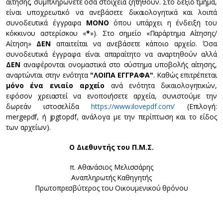
αίτησης, συμπληρώνετε όσα στοιχεία ζητηθούν. Στο δεξιό τμήμα,
είναι υποχρεωτικό να ανεβάσετε δικαιολογητικά και λοιπά
συνοδευτικά έγγραφα
ΜΟΝΟ
όπου υπάρχει η ένδειξη του
κόκκινου αστερίσκου «
*
»). Στο σημείο «Παράρτημα Αίτησης/
Αίτηση»
ΔΕΝ
απαιτείται να ανεβάσετε κάποιο αρχείο. Όσα
συνοδευτικά έγγραφα είναι απαραίτητο να αναρτηθούν αλλά
ΔΕΝ
αναφέρονται ονομαστικά στο σύστημα υποβολής αίτησης,
αναρτώνται στην ενότητα
"ΛΟΙΠΑ ΕΓΓΡΑΦΑ"
. Καθώς επιτρέπεται
μόνο ένα ενιαίο αρχείο
ανά ενότητα δικαιολογητικών,
εφόσον χρειαστεί να ενοποιήσετε αρχεία, συνιστούμε την
δωρεάν ιστοσελίδα
https://www.ilovepdf.com/
(Επιλογή:
mergepdf, ή jpgtopdf, ανάλογα με την περίπτωση και το είδος
των αρχείων).
Ο Διεθυντής του Π.Μ.Σ.
π. Αθανάσιος Μελισσάρης
Αναπληρωτής Καθηγητής
Πρωτοπρεσβύτερος του Οικουμενικού θρόνου